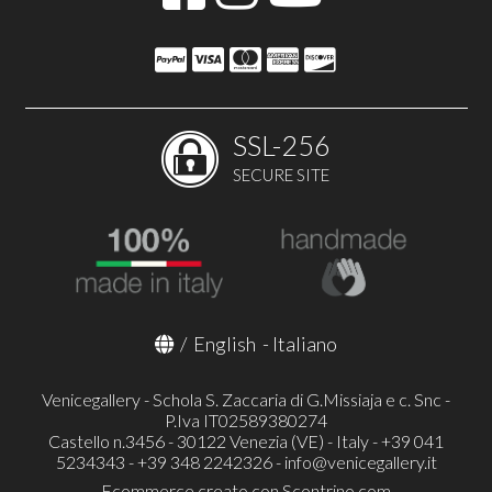
SSL-256
SECURE SITE
/
English
-
Italiano
Venicegallery - Schola S. Zaccaria di G.Missiaja e c. Snc -
P.Iva IT02589380274
Castello n.3456 - 30122 Venezia (VE) - Italy - +39 041
5234343 - +39 348 2242326 -
info@venicegallery.it
Ecommerce creato con
Scontrino.com