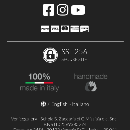
SSL-256
SECURE SITE
/
English
-
Italiano
Venicegallery - Schola S. Zaccaria di G.Missiaja e c. Snc -
P.Iva IT02589380274
Castello n.3456 - 30122 Venezia (VE) - Italy - +39 041