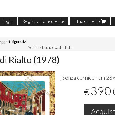
Login
Registrazione utente
Il tuo carrello
ggetti figurativi
Acquarelli su prova d'artista
di Rialto (1978)
390
€
Acquis