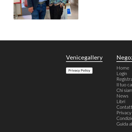
Venicegallery
Nego
Home
Privacy Policy
Login
Registr
Il tuo c
Chi sia
News
Libri
Contatt
Privacy
Condizio
Guida a