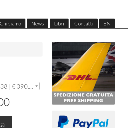
Chi siamo
News
Libri
Contatti
EN
Senza cornice - cm 28x38 | € 390,00
,00
ta