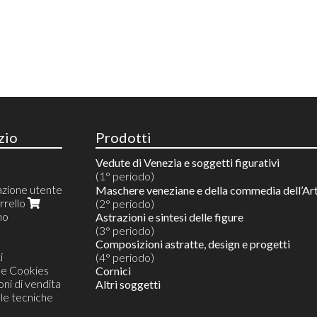
zio
Prodotti
Vedute di Venezia e soggetti figurativi
(1° periodo)
azione utente
Riproduzioni 10 colori
Maschere veneziane e della commedia dell’Ar
arrello
Acquarelli su riproduzioni
(2° periodo)
mo
Acquarelli su prova d'artista
Astrazioni e sintesi delle figure
Originali unici monotipi in acquerello
(3° periodo)
Composizioni astratte, design e progetti
i
(4° periodo)
 e Cookies
Cornici
ni di vendita
Altri soggetti
lle tecniche