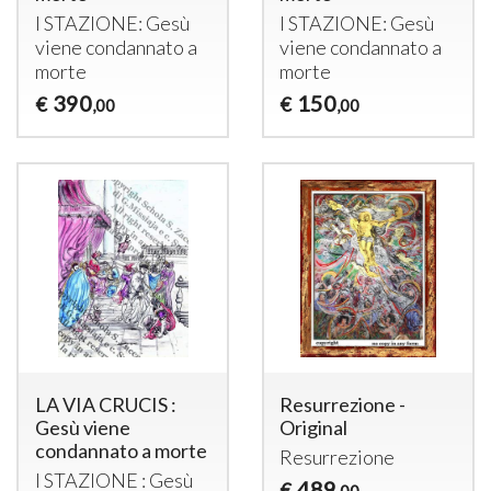
I
STAZIONE
: Gesù
I
STAZIONE
: Gesù
viene condannato a
viene condannato a
morte
morte
390
150
€
€
,00
,00
LA VIA CRUCIS :
Resurrezione -
Gesù viene
Original
condannato a morte
Resurrezione
I
STAZIONE
: Gesù
489
€