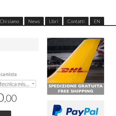
Chi siamo
News
Libri
Contatti
EN
ica mista
Carnevale a Venezia in tecnica mista su tela cm.100x120 | € 48.000,00
0
,00