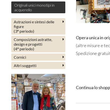
Originali unici monotipi in
acquerello
Astrazioni e sintesi delle
figure
(3° periodo)
Opera unica in ori
Composizioni astratte,
design e progetti
(altre misure e te
(4° periodo)
Spedizione gratui
Cornici
Altri soggetti
Continua lo shopp