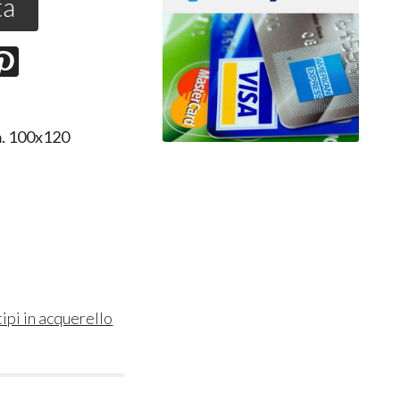
ta
cm. 100x120
tipi in acquerello