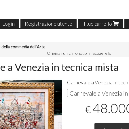
Login
Registrazione utente
Il tuo carrello
 della commedia dell’Arte
Originali unici monotipi in acquerello
 a Venezia in tecnica mista
Carnevale a Venezia in tecn
48.00
€