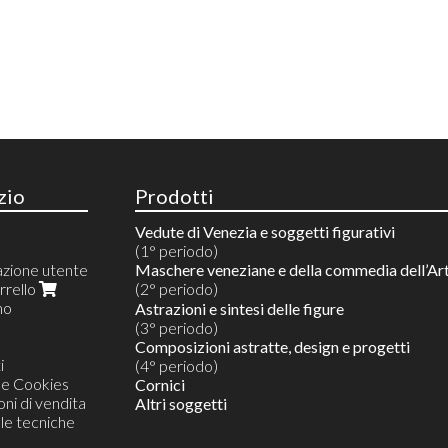
zio
Prodotti
Vedute di Venezia e soggetti figurativi
(1° periodo)
azione utente
Maschere veneziane e della commedia dell’Ar
arrello
(2° periodo)
mo
Riproduzioni 10 colori
Astrazioni e sintesi delle figure
Acquarelli su riproduzioni
(3° periodo)
Acquarelli su prova d'artista
Composizioni astratte, design e progetti
i
Originali unici monotipi in acquerello
(4° periodo)
 e Cookies
Cornici
ni di vendita
Altri soggetti
lle tecniche