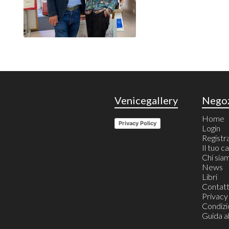
Venicegallery
Nego
Home
Privacy Policy
Login
Registr
Il tuo c
Chi sia
News
Libri
Contatt
Privacy
Condizio
Guida a