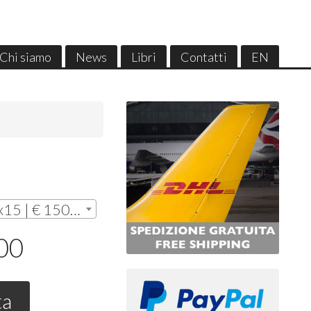
Chi siamo
News
Libri
Contatti
EN
Senza cornice - cm. 10x15 | € 150,00
,00
ta