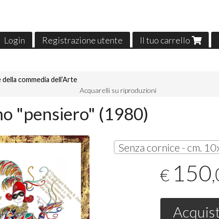
Login
Registrazione utente
Il tuo carrello
 della commedia dell’Arte
Acquarelli su riproduzioni
no "pensiero" (1980)
150
€
Acquis