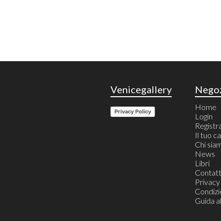
Venicegallery
Nego
Home
Privacy Policy
Login
Registr
Il tuo c
Chi sia
News
Libri
Contatt
Privacy
Condizio
Guida a