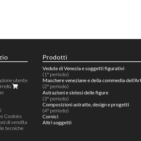
zio
Prodotti
Vedute di Venezia e soggetti figurativi
(1° periodo)
azione utente
Maschere veneziane e della commedia dell’Ar
arrello
(2° periodo)
mo
Riproduzioni 10 colori
Astrazioni e sintesi delle figure
Acquarelli su riproduzioni
(3° periodo)
Acquarelli su prova d'artista
Composizioni astratte, design e progetti
i
Originali unici monotipi in acquerello
(4° periodo)
 e Cookies
Cornici
ni di vendita
Altri soggetti
lle tecniche