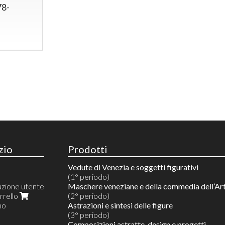
78-
zio
Prodotti
Vedute di Venezia e soggetti figurativi
(1° periodo)
azione utente
Maschere veneziane e della commedia dell’Ar
arrello
(2° periodo)
mo
Astrazioni e sintesi delle figure
(3° periodo)
Composizioni astratte, design e progetti