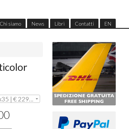
Chi siamo
News
Libri
Contatti
EN
ticolor
Senza cornice - cm. 50x35 | € 229,00
,00