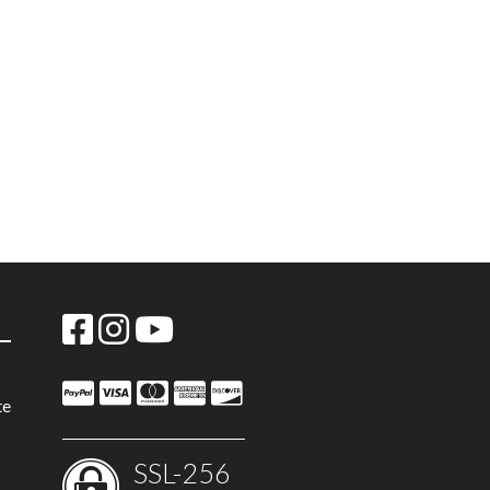
te
SSL-256