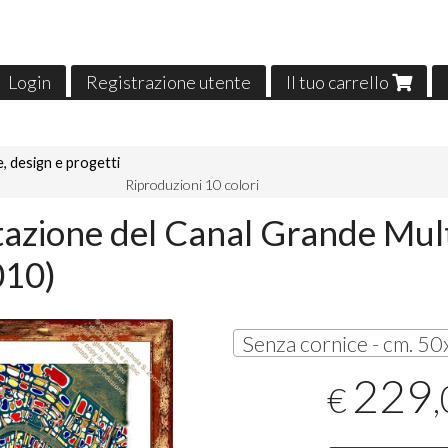
Login
Registrazione utente
Il tuo carrello
, design e progetti
Riproduzioni 10 colori
tazione del Canal Grande Mul
010)
229
€