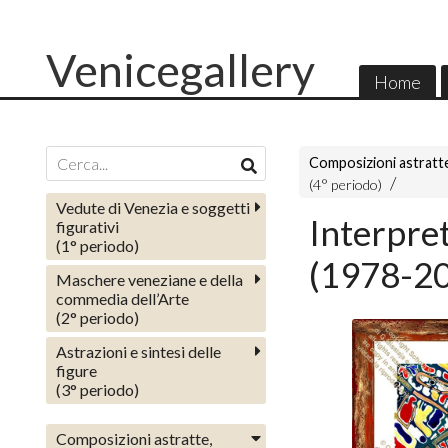
Venicegallery
Home
Composizioni astratte
(4° periodo)
Vedute di Venezia e soggetti
Interpre
figurativi
(1° periodo)
(1978-2
Maschere veneziane e della
commedia dell’Arte
(2° periodo)
Astrazioni e sintesi delle
figure
(3° periodo)
Composizioni astratte,