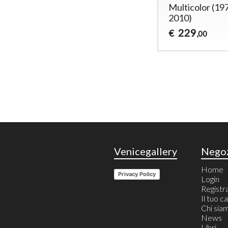
Multicolor (19
2010)
229
€
,00
Venicegallery
Nego
Home
Privacy Policy
Login
Registr
Il tuo c
Chi sia
News
Libri