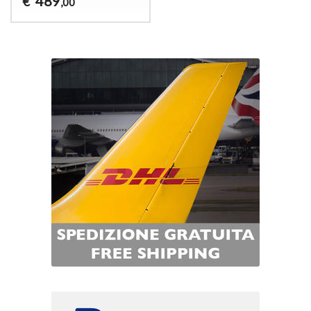
489
€
,00