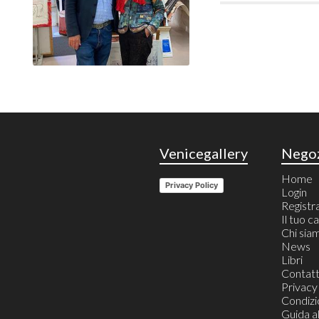
Venicegallery
Nego
Home
Privacy Policy
Login
Registr
Il tuo c
Chi sia
News
Libri
Contatt
Privacy
Condizio
Guida a