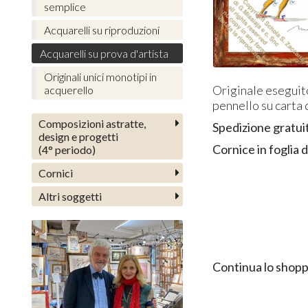
semplice
Acquarelli su riproduzioni
Acquarelli su prova d'artista
Originali unici monotipi in
Originale eseguito
acquerello
pennello su carta
Composizioni astratte,
Spedizione gratui
design e progetti
Cornice in foglia d
(4° periodo)
Cornici
Altri soggetti
Continua lo shopp