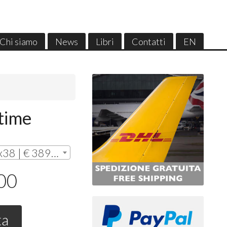
Chi siamo
News
Libri
Contatti
EN
time
Senza cornice - cm. 28x38 | € 389,00
,00
ta