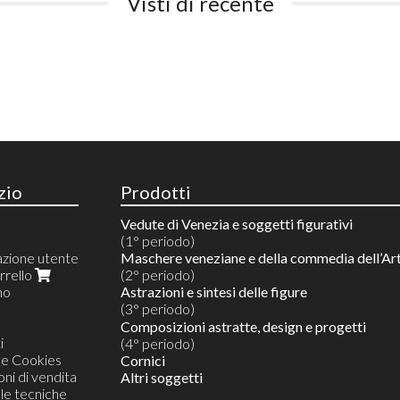
Visti di recente
zio
Prodotti
Vedute di Venezia e soggetti figurativi
(1° periodo)
azione utente
Maschere veneziane e della commedia dell’Ar
arrello
(2° periodo)
mo
Astrazioni e sintesi delle figure
(3° periodo)
Riproduzione su carta semplice
Composizioni astratte, design e progetti
i
Acquarelli su riproduzioni
(4° periodo)
 e Cookies
Acquarelli su prova d'artista
Cornici
ni di vendita
Originali unici monotipi in acquerello
Altri soggetti
lle tecniche