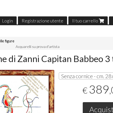
Login
Registrazione utente
Il tuo carrello
lle figure
Acquarelli su prova d'artista
ne di Zanni Capitan Babbeo 3 
389
€
Acquis